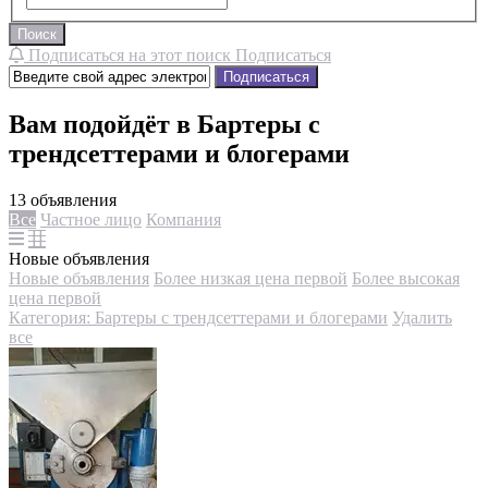
Поиск
Подписаться на этот поиск
Подписаться
Подписаться
Вам подойдёт в Бартеры с
трендсеттерами и блогерами
13 объявления
Все
Частное лицо
Компания
Новые объявления
Новые объявления
Более низкая цена первой
Более высокая
цена первой
Категория: Бартеры с трендсеттерами и блогерами
Удалить
все