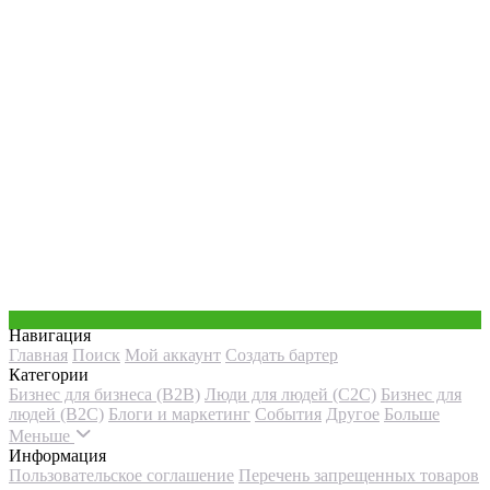
Навигация
Главная
Поиск
Мой аккаунт
Создать бартер
Категории
Бизнес для бизнеса (B2B)
Люди для людей (С2С)
Бизнес для
людей (B2C)
Блоги и маркетинг
События
Другое
Больше
Меньше
Информация
Пользовательское соглашение
Перечень запрещенных товаров