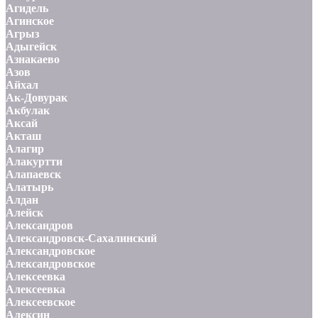
Агидель
Агинское
Агрыз
Адыгейск
Азнакаево
Азов
Айхал
Ак-Довурак
Акбулак
Аксай
Акташ
Алагир
Алакуртти
Алапаевск
Алатырь
Алдан
Алейск
Александров
Александровск-Сахалинский
Александровское
Александровское
Алексеевка
Алексеевка
Алексеевское
Алексин