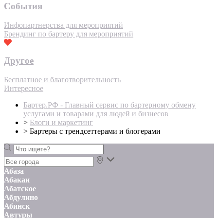
События
Инфопартнерства для мероприятий
Брендинг по бартеру для мероприятий
Другое
Бесплатное и благотворительность
Интересное
Бартер.РФ - Главный сервис по бартерному обмену
услугами и товарами для людей и бизнесов
>
Блоги и маркетинг
>
Бартеры с трендсеттерами и блогерами
Абаза
Абакан
Абатское
Абдулино
Абинск
Автуры