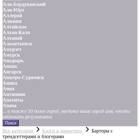
Али-Бердуковский
Али-Юрт
Аллерой
Алнаши
Алтайское
Алхан-Кала
Алханай
Альметьевск
Амурзет
Амурск
Анадырь
Анапа
Ангарск
Анжеро-Судженск
Анива
Анна
Антипино
Апатиты
Апача
... а также 50 далее город, введите ваше город имя, чтобы
уточнить результаты
Поиск
Все категории
Блоги и маркетинг
Бартеры с
трендсеттерами и блогерами