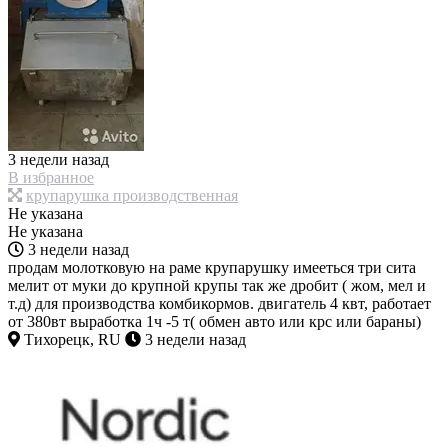
3 недели назад
В избранное
крупарушка производственная
Не указана
Не указана
3 недели назад
продам молотковую на раме крупарушку имееться три сита
мелит от муки до крупной крупы так же дробит ( жом, мел и
т.д) для производства комбикормов. двигатель 4 квт, работает
от 380вт выработка 1ч -5 т( обмен авто или крс или бараны)
Тихорецк, RU
3 недели назад