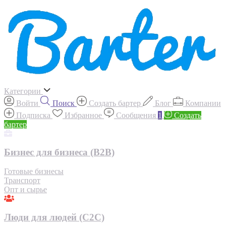
Категории
Войти
Поиск
Создать бартер
Блог
Компании
Подписка
Избранное
Сообщения
1
Создать
бартер
Бизнес для бизнеса (B2B)
Готовые бизнесы
Транспорт
Опт и сырье
Люди для людей (С2С)