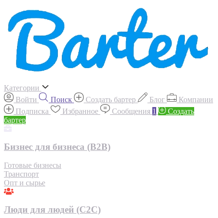
Категории
Войти
Поиск
Создать бартер
Блог
Компании
Подписка
Избранное
Сообщения
1
Создать
бартер
Бизнес для бизнеса (B2B)
Готовые бизнесы
Транспорт
Опт и сырье
Люди для людей (С2С)