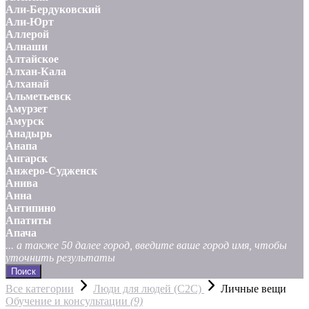
Али-Бердуковский
Али-Юрт
Аллерой
Алнаши
Алтайское
Алхан-Кала
Алханай
Альметьевск
Амурзет
Амурск
Анадырь
Анапа
Ангарск
Анжеро-Судженск
Анива
Анна
Антипино
Апатиты
Апача
... а также 50 далее город, введите ваше город имя, чтобы
уточнить результаты
Поиск
Все категории
Люди для людей (С2С)
Личные вещи
Обучение и консультации
(9)