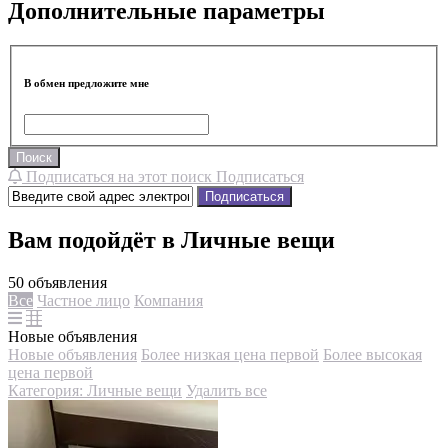
Дополнительные параметры
В обмен предложите мне
Поиск
Подписаться на этот поиск
Подписаться
Подписаться
Вам подойдёт в Личные вещи
50 объявления
Все
Частное лицо
Компания
Новые объявления
Новые объявления
Более низкая цена первой
Более высокая
цена первой
Категория: Личные вещи
Удалить все