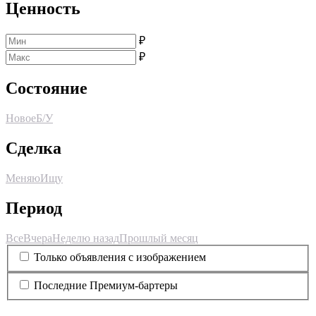
Ценность
₽
₽
Состояние
Новое
Б/У
Сделка
Меняю
Ищу
Период
Все
Вчера
Неделю назад
Прошлый месяц
Только объявления с изображением
Последние Премиум-бартеры