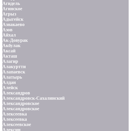
Агидель
Агинское
Агрыз
Адыгейск
Азнакаево
Азов
Айхал
Ак-Довурак
Акбулак
Аксай
Акташ
Алагир
Алакуртти
Алапаевск
Алатырь
Алдан
Алейск
Александров
Александровск-Сахалинский
Александровское
Александровское
Алексеевка
Алексеевка
Алексеевское
Алексин