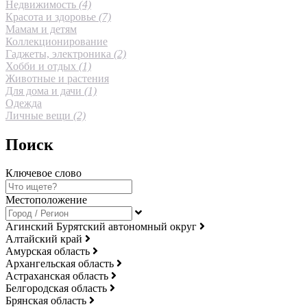
Недвижимость
(4)
Красота и здоровье
(7)
Мамам и детям
Коллекционирование
Гаджеты, электроника
(2)
Хобби и отдых
(1)
Животные и растения
Для дома и дачи
(1)
Одежда
Личные вещи
(2)
Поиск
Ключевое слово
Местоположение
Агинский Бурятский автономный округ
Алтайский край
Амурская область
Архангельская область
Астраханская область
Белгородская область
Брянская область