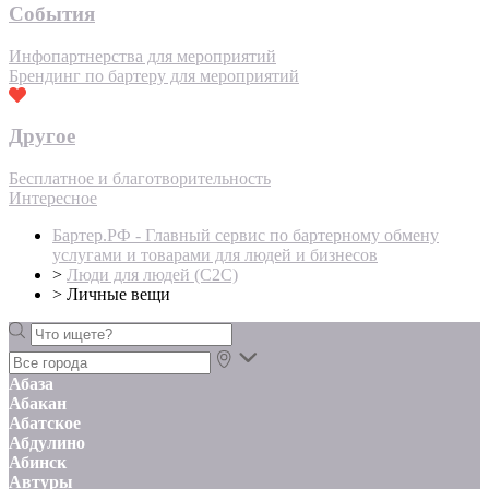
События
Инфопартнерства для мероприятий
Брендинг по бартеру для мероприятий
Другое
Бесплатное и благотворительность
Интересное
Бартер.РФ - Главный сервис по бартерному обмену
услугами и товарами для людей и бизнесов
>
Люди для людей (С2С)
>
Личные вещи
Абаза
Абакан
Абатское
Абдулино
Абинск
Автуры