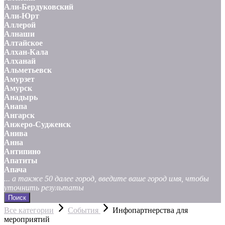
Али-Бердуковский
Али-Юрт
Аллерой
Алнаши
Алтайское
Алхан-Кала
Алханай
Альметьевск
Амурзет
Амурск
Анадырь
Анапа
Ангарск
Анжеро-Судженск
Анива
Анна
Антипино
Апатиты
Апача
... а также 50 далее город, введите ваше город имя, чтобы
уточнить результаты
Поиск
Все категории
События
Инфопартнерства для
мероприятий