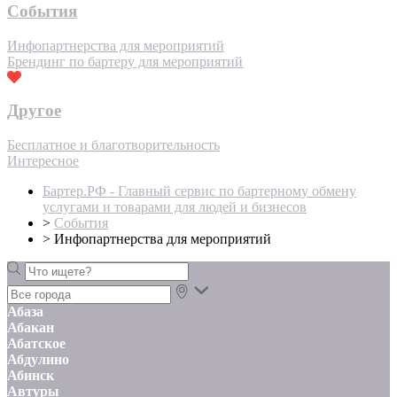
События
Инфопартнерства для мероприятий
Брендинг по бартеру для мероприятий
Другое
Бесплатное и благотворительность
Интересное
Бартер.РФ - Главный сервис по бартерному обмену
услугами и товарами для людей и бизнесов
>
События
>
Инфопартнерства для мероприятий
Абаза
Абакан
Абатское
Абдулино
Абинск
Автуры