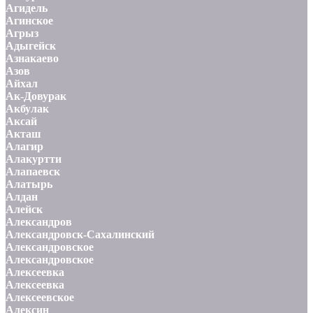
Агидель
Агинское
Агрыз
Адыгейск
Азнакаево
Азов
Айхал
Ак-Довурак
Акбулак
Аксай
Акташ
Алагир
Алакуртти
Алапаевск
Алатырь
Алдан
Алейск
Александров
Александровск-Сахалинский
Александровское
Александровское
Алексеевка
Алексеевка
Алексеевское
Алексин