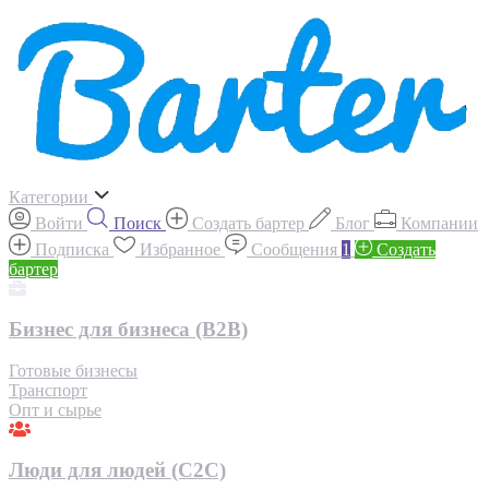
Категории
Войти
Поиск
Создать бартер
Блог
Компании
Подписка
Избранное
Сообщения
1
Создать
бартер
Бизнес для бизнеса (B2B)
Готовые бизнесы
Транспорт
Опт и сырье
Люди для людей (С2С)