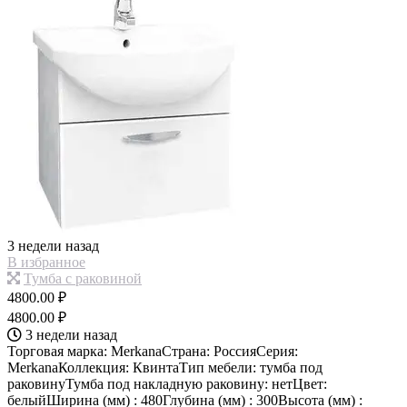
3 недели назад
В избранное
Тумба с раковиной
4800.00 ₽
4800.00 ₽
3 недели назад
Торговая марка: MerkanaСтрана: РоссияСерия:
MerkanaКоллекция: КвинтаТип мебели: тумба под
раковинуТумба под накладную раковину: нетЦвет:
белыйШирина (мм) : 480Глубина (мм) : 300Высота (мм) :