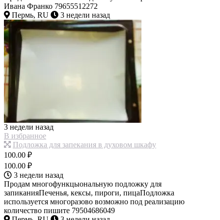
Ивана Франко 79655512272
Пермь, RU
3 недели назад
3 недели назад
В избранное
Подложка для запекания в духовом шкафу
100.00 ₽
100.00 ₽
3 недели назад
Продам многофункцыональную подложку для
запиканияПеченья, кексы, пироги, пицаПодложка
используется многоразово возможно под реализацию
количество пишите 79504686049
Пермь, RU
3 недели назад