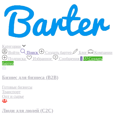
Категории
Войти
Поиск
Создать бартер
Блог
Компании
Подписка
Избранное
Сообщения
1
Создать
бартер
Бизнес для бизнеса (B2B)
Готовые бизнесы
Транспорт
Опт и сырье
Люди для людей (С2С)