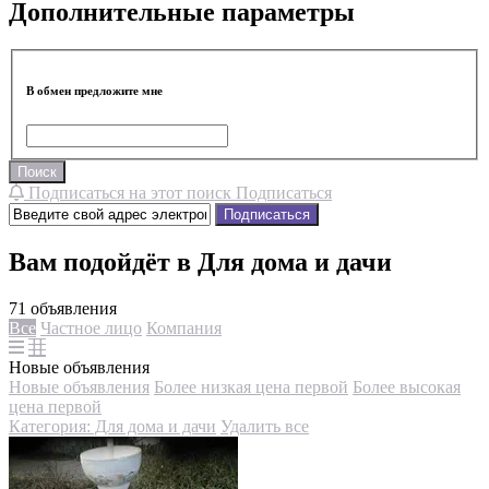
Дополнительные параметры
В обмен предложите мне
Поиск
Подписаться на этот поиск
Подписаться
Подписаться
Вам подойдёт в Для дома и дачи
71 объявления
Все
Частное лицо
Компания
Новые объявления
Новые объявления
Более низкая цена первой
Более высокая
цена первой
Категория: Для дома и дачи
Удалить все