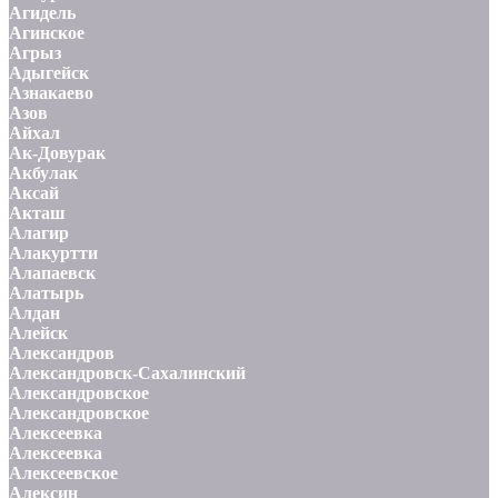
Агидель
Агинское
Агрыз
Адыгейск
Азнакаево
Азов
Айхал
Ак-Довурак
Акбулак
Аксай
Акташ
Алагир
Алакуртти
Алапаевск
Алатырь
Алдан
Алейск
Александров
Александровск-Сахалинский
Александровское
Александровское
Алексеевка
Алексеевка
Алексеевское
Алексин