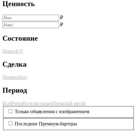
Ценность
₽
₽
Состояние
Новое
Б/У
Сделка
Меняю
Ищу
Период
Все
Вчера
Неделю назад
Прошлый месяц
Только объявления с изображением
Последние Премиум-бартеры