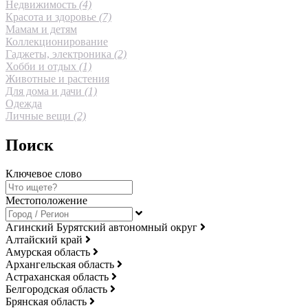
Недвижимость
(4)
Красота и здоровье
(7)
Мамам и детям
Коллекционирование
Гаджеты, электроника
(2)
Хобби и отдых
(1)
Животные и растения
Для дома и дачи
(1)
Одежда
Личные вещи
(2)
Поиск
Ключевое слово
Местоположение
Агинский Бурятский автономный округ
Алтайский край
Амурская область
Архангельская область
Астраханская область
Белгородская область
Брянская область