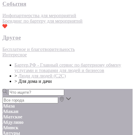
События
Инфопартнерства для мероприятий
Брендинг по бартеру для мероприятий
Другое
Бесплатное и благотворительность
Интересное
Бартер.РФ - Главный сервис по бартерному обмену
услугами и товарами для людей и бизнесов
>
Люди для людей (С2С)
>
Для дома и дачи
Абаза
Абакан
Абатское
Абдулино
Абинск
Автуры