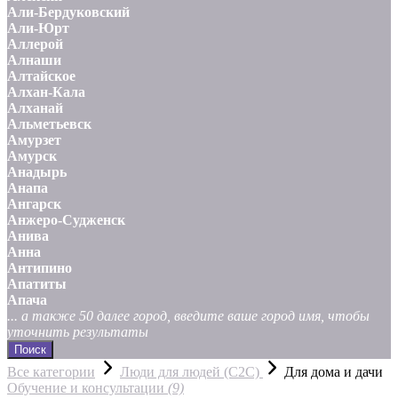
Али-Бердуковский
Али-Юрт
Аллерой
Алнаши
Алтайское
Алхан-Кала
Алханай
Альметьевск
Амурзет
Амурск
Анадырь
Анапа
Ангарск
Анжеро-Судженск
Анива
Анна
Антипино
Апатиты
Апача
... а также 50 далее город, введите ваше город имя, чтобы
уточнить результаты
Поиск
Все категории
Люди для людей (С2С)
Для дома и дачи
Обучение и консультации
(9)