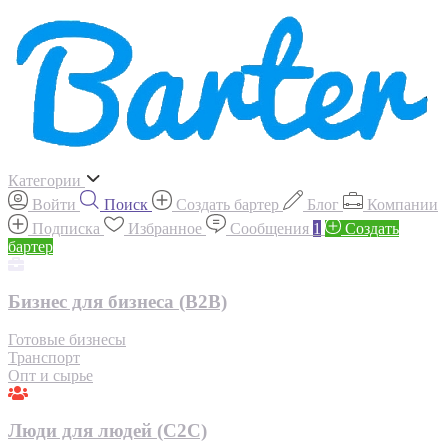
Категории
Войти
Поиск
Создать бартер
Блог
Компании
Подписка
Избранное
Сообщения
1
Создать
бартер
Бизнес для бизнеса (B2B)
Готовые бизнесы
Транспорт
Опт и сырье
Люди для людей (С2С)