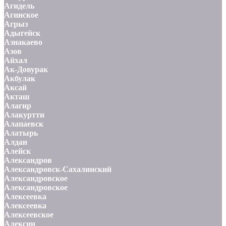
Агидель
Агинское
Агрыз
Адыгейск
Азнакаево
Азов
Айхал
Ак-Довурак
Акбулак
Аксай
Акташ
Алагир
Алакуртти
Алапаевск
Алатырь
Алдан
Алейск
Александров
Александровск-Сахалинский
Александровское
Александровское
Алексеевка
Алексеевка
Алексеевское
Алексин