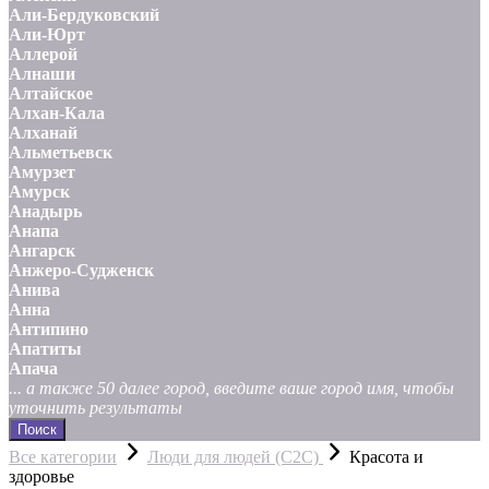
Али-Бердуковский
Али-Юрт
Аллерой
Алнаши
Алтайское
Алхан-Кала
Алханай
Альметьевск
Амурзет
Амурск
Анадырь
Анапа
Ангарск
Анжеро-Судженск
Анива
Анна
Антипино
Апатиты
Апача
... а также 50 далее город, введите ваше город имя, чтобы
уточнить результаты
Поиск
Все категории
Люди для людей (С2С)
Красота и
здоровье