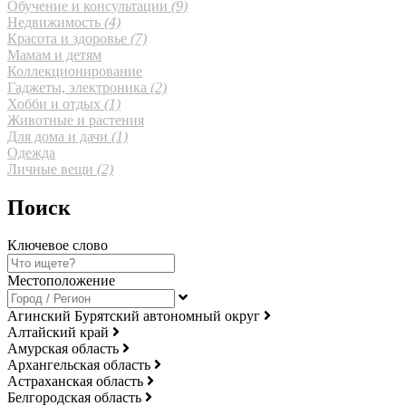
Обучение и консультации
(9)
Недвижимость
(4)
Красота и здоровье
(7)
Мамам и детям
Коллекционирование
Гаджеты, электроника
(2)
Хобби и отдых
(1)
Животные и растения
Для дома и дачи
(1)
Одежда
Личные вещи
(2)
Поиск
Ключевое слово
Местоположение
Агинский Бурятский автономный округ
Алтайский край
Амурская область
Архангельская область
Астраханская область
Белгородская область