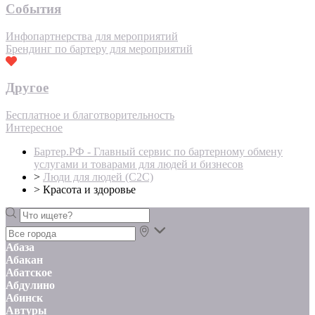
События
Инфопартнерства для мероприятий
Брендинг по бартеру для мероприятий
Другое
Бесплатное и благотворительность
Интересное
Бартер.РФ - Главный сервис по бартерному обмену
услугами и товарами для людей и бизнесов
>
Люди для людей (С2С)
>
Красота и здоровье
Абаза
Абакан
Абатское
Абдулино
Абинск
Автуры