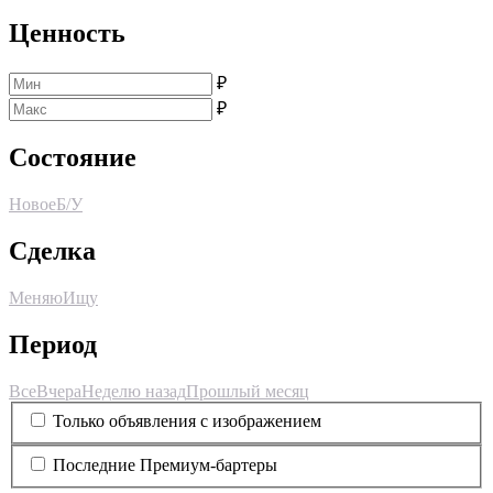
Ценность
₽
₽
Состояние
Новое
Б/У
Сделка
Меняю
Ищу
Период
Все
Вчера
Неделю назад
Прошлый месяц
Только объявления с изображением
Последние Премиум-бартеры