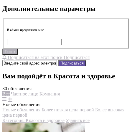
Дополнительные параметры
В обмен предложите мне
Поиск
Подписаться на этот поиск
Подписаться
Подписаться
Вам подойдёт в Красота и здоровье
30 объявления
Все
Частное лицо
Компания
Новые объявления
Новые объявления
Более низкая цена первой
Более высокая
цена первой
Категория: Красота и здоровье
Удалить все