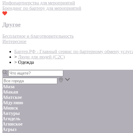
Инфопартнерства для мероприятий
Брендинг по бартеру для мероприятий
Другое
Бесплатное и благотворительность
Интересное
Бартер.РФ - Главный сервис по бартерному обмену услуг
>
Люди для людей (С2С)
>
Одежда
Абаза
Абакан
Абатское
Абдулино
Абинск
Автуры
Агидель
Агинское
Агрыз