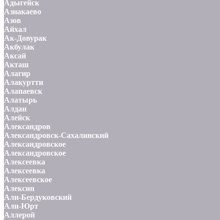
Адыгейск
Азнакаево
Азов
Айхал
Ак-Довурак
Акбулак
Аксай
Акташ
Алагир
Алакуртти
Алапаевск
Алатырь
Алдан
Алейск
Александров
Александровск-Сахалинский
Александровское
Александровское
Алексеевка
Алексеевка
Алексеевское
Алексин
Али-Бердуковский
Али-Юрт
Аллерой