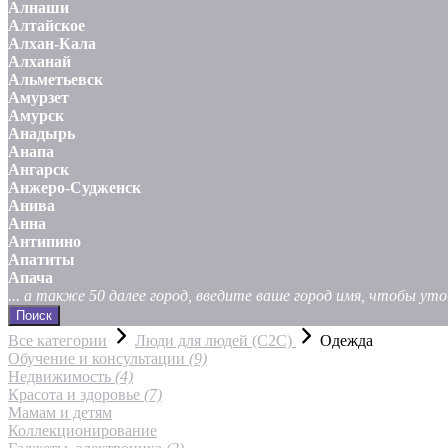
Алнаши
Алтайское
Алхан-Кала
Алханай
Альметьевск
Амурзет
Амурск
Анадырь
Анапа
Ангарск
Анжеро-Судженск
Анива
Анна
Антипино
Апатиты
Апача
... а также 50 далее город, введите ваше город имя, чтобы у
Поиск
Все категории
Люди для людей (С2С)
Одежда
Обучение и консультации
(9)
Недвижимость
(4)
Красота и здоровье
(7)
Мамам и детям
Коллекционирование