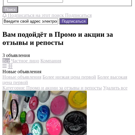
Поиск
Подписаться на этот поиск
Подписаться
Подписаться
Вам подойдёт в Промо и акции за
отзывы и репосты
3 объявления
Все
Частное лицо
Компания
Новые объявления
Новые объявления
Более низкая цена первой
Более высокая
цена первой
Категория: Промо и акции за отзывы и репосты
Удалить все