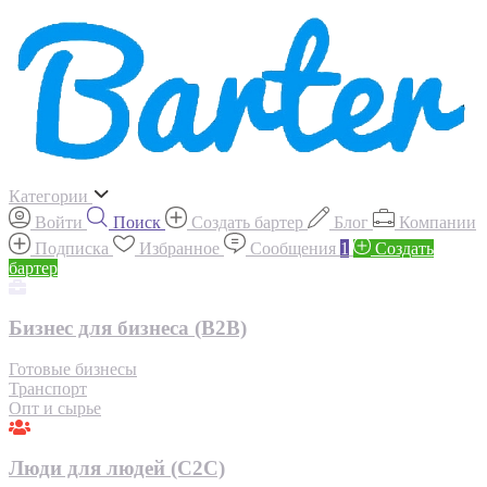
Категории
Войти
Поиск
Создать бартер
Блог
Компании
Подписка
Избранное
Сообщения
1
Создать
бартер
Бизнес для бизнеса (B2B)
Готовые бизнесы
Транспорт
Опт и сырье
Люди для людей (С2С)