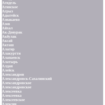
Агидель
Агинское
Агрыз
Адыгейск
Азнакаево
Азов
Айхал
Ак-Довурак
Акбулак
Аксай
Акташ
Алагир
Алакуртти
Алапаевск
Алатырь
Алдан
Алейск
Александров
Александровск-Сахалинский
Александровское
Александровское
Алексеевка
Алексеевка
Алексеевское
Алексин