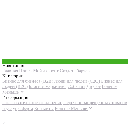
Навигация
Главная
Поиск
Мой аккаунт
Создать бартер
Категории
Бизнес для бизнеса (B2B)
Люди для людей (С2С)
Бизнес для
людей (B2C)
Блоги и маркетинг
События
Другое
Больше
Меньше
Информация
Пользовательское соглашение
Перечень запрещенных товаров
и услуг
Оферта
Контакты
Больше
Меньше
×