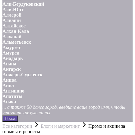
Али-Бердуковский
Али-Юрт
Аллерой
Алнаши
Алтайское
Алхан-Кала
Алханай
Альметьевск
Амурзет
Амурск
Анадырь
Анапа
Ангарск
Анжеро-Судженск
Анива
Анна
Антипино
Апатиты
Апача
... а также 50 далее город, введите ваше город имя, чтобы
уточнить результаты
Поиск
Все категории
Блоги и маркетинг
Промо и акции за
отзывы и репосты