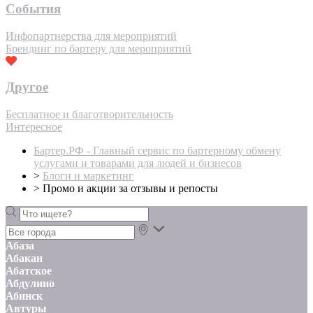
События
Инфопартнерства для мероприятий
Брендинг по бартеру для мероприятий
Другое
Бесплатное и благотворительность
Интересное
Бартер.РФ - Главный сервис по бартерному обмену
услугами и товарами для людей и бизнесов
>
Блоги и маркетинг
>
Промо и акции за отзывы и репосты
Абаза
Абакан
Абатское
Абдулино
Абинск
Автуры