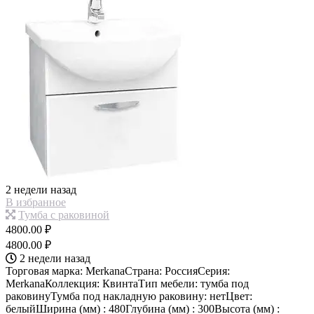
2 недели назад
В избранное
Тумба с раковиной
4800.00 ₽
4800.00 ₽
2 недели назад
Торговая марка: MerkanaСтрана: РоссияСерия:
MerkanaКоллекция: КвинтаТип мебели: тумба под
раковинуТумба под накладную раковину: нетЦвет:
белыйШирина (мм) : 480Глубина (мм) : 300Высота (мм) :