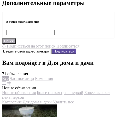
Дополнительные параметры
В обмен предложите мне
Поиск
Подписаться на этот поиск
Подписаться
Подписаться
Вам подойдёт в Для дома и дачи
71 объявления
Все
Частное лицо
Компания
Новые объявления
Новые объявления
Более низкая цена первой
Более высокая
цена первой
Категория: Для дома и дачи
Удалить все