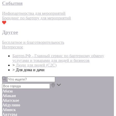
События
Инфопартнерства для мероприятий
Брендинг по бартеру для мероприятий
Другое
Бесплатное и благотворительность
Интересное
Бартер.РФ - Главный сервис по бартерному обмену
услугами и товарами для людей и бизнесов
>
Люди для людей (С2С)
>
Для дома и дачи
Абаза
Абакан
Абатское
Абдулино
Абинск
Автуры