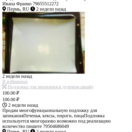
Ивана Франко 79655512272
Пермь, RU
2 недели назад
2 недели назад
В избранное
Подложка для запекания в духовом шкафу
100.00 ₽
100.00 ₽
2 недели назад
Продам многофункцыональную подложку для
запиканияПеченья, кексы, пироги, пицаПодложка
используется многоразово возможно под реализацию
количество пишите 79504686049
Пермь, RU
2 недели назад