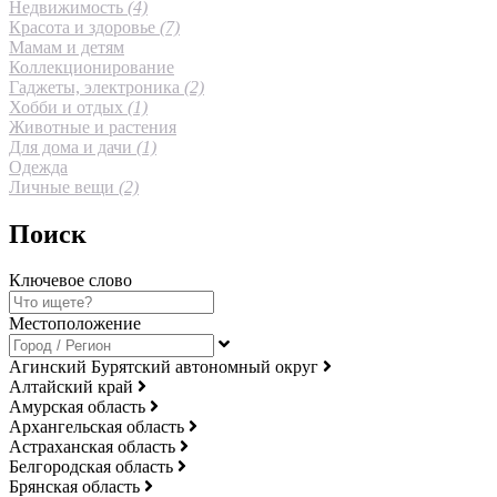
Недвижимость
(4)
Красота и здоровье
(7)
Мамам и детям
Коллекционирование
Гаджеты, электроника
(2)
Хобби и отдых
(1)
Животные и растения
Для дома и дачи
(1)
Одежда
Личные вещи
(2)
Поиск
Ключевое слово
Местоположение
Агинский Бурятский автономный округ
Алтайский край
Амурская область
Архангельская область
Астраханская область
Белгородская область
Брянская область