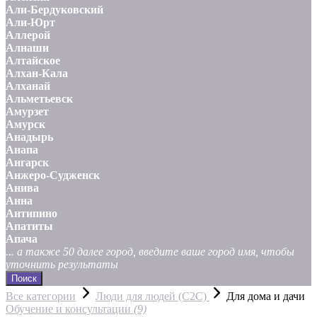
Али-Бердуковский
Али-Юрт
Аллерой
Алнаши
Алтайское
Алхан-Кала
Алханай
Альметьевск
Амурзет
Амурск
Анадырь
Анапа
Ангарск
Анжеро-Судженск
Анива
Анна
Антипино
Апатиты
Апача
... а также 50 далее город, введите ваше город имя, чтобы
уточнить результаты
Поиск
Все категории
Люди для людей (С2С)
Для дома и дачи
Обучение и консультации
(9)