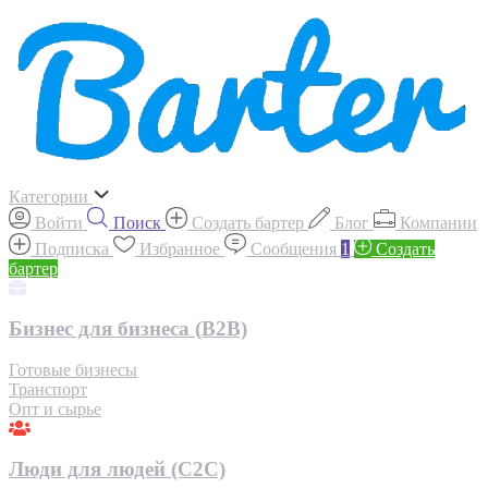
Категории
Войти
Поиск
Создать бартер
Блог
Компании
Подписка
Избранное
Сообщения
1
Создать
бартер
Бизнес для бизнеса (B2B)
Готовые бизнесы
Транспорт
Опт и сырье
Люди для людей (С2С)