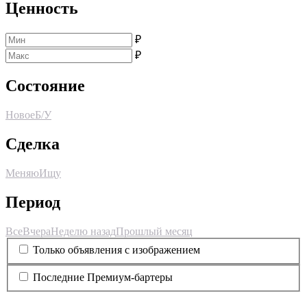
Ценность
₽
₽
Состояние
Новое
Б/У
Сделка
Меняю
Ищу
Период
Все
Вчера
Неделю назад
Прошлый месяц
Только объявления с изображением
Последние Премиум-бартеры