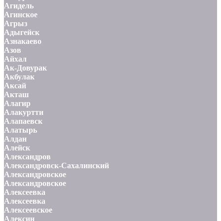
Агидель
Агинское
Агрыз
Адыгейск
Азнакаево
Азов
Айхал
Ак-Довурак
Акбулак
Аксай
Акташ
Алагир
Алакуртти
Алапаевск
Алатырь
Алдан
Алейск
Александров
Александровск-Сахалинский
Александровское
Александровское
Алексеевка
Алексеевка
Алексеевское
Алексин