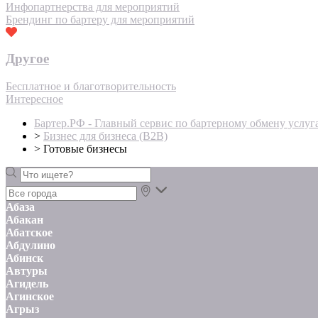
Инфопартнерства для мероприятий
Брендинг по бартеру для мероприятий
Другое
Бесплатное и благотворительность
Интересное
Бартер.РФ - Главный сервис по бартерному обмену услуг
>
Бизнес для бизнеса (B2B)
>
Готовые бизнесы
Абаза
Абакан
Абатское
Абдулино
Абинск
Автуры
Агидель
Агинское
Агрыз