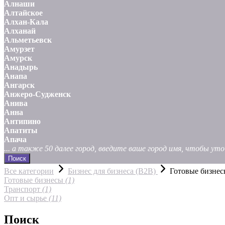
Алнаши
Алтайское
Алхан-Кала
Алханай
Альметьевск
Амурзет
Амурск
Анадырь
Анапа
Ангарск
Анжеро-Судженск
Анива
Анна
Антипино
Апатиты
Апача
... а также 50 далее город, введите ваше город имя, чтобы у
Поиск
Все категории
Бизнес для бизнеса (B2B)
Готовые бизне
Готовые бизнесы
(1)
Транспорт
(1)
Опт и сырье
(11)
Поиск