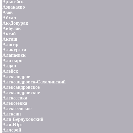
Адыгейск
Азнакаево
Азов
Айхал
Ак-Довурак
Акбулак
Аксай
Акташ
Алагир
Алакуртти
Алапаевск
Алатырь
Алдан
Алейск
Александров
Александровск-Сахалинский
Александровское
Александровское
Алексеевка
Алексеевка
Алексеевское
Алексин
Али-Бердуковский
Али-Юрт
Аллерой