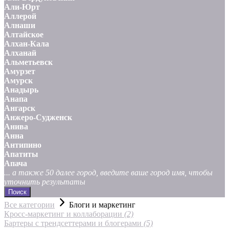
Али-Юрт
Аллерой
Алнаши
Алтайское
Алхан-Кала
Алханай
Альметьевск
Амурзет
Амурск
Анадырь
Анапа
Ангарск
Анжеро-Судженск
Анива
Анна
Антипино
Апатиты
Апача
... а также 50 далее город, введите ваше город имя, чтобы
уточнить результаты
Поиск
Все категории
Блоги и маркетинг
Кросс-маркетинг и коллаборации
(2)
Бартеры с трендсеттерами и блогерами
(5)