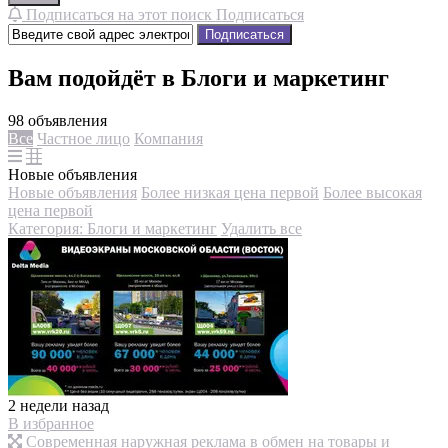
Подписаться на этот поиск
Подписаться
Подписаться
Вам подойдёт в Блоги и маркетинг
98 объявления
Все
Частное лицо
Компания
Новые объявления
Новые объявления
Более низкая цена первой
Более высокая
цена первой
Категория: Блоги и маркетинг
Удалить все
2 недели назад
В избранное
Современная наружная реклама в обмен на товары и