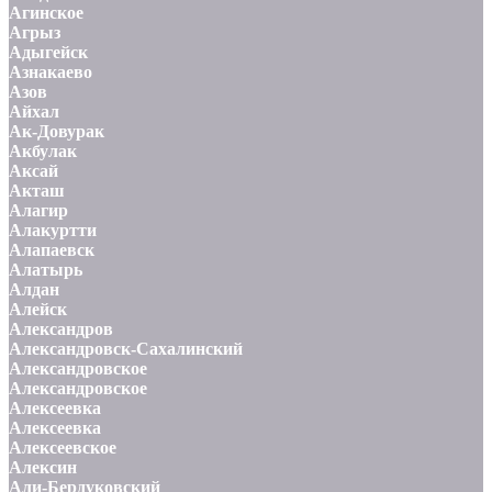
Агинское
Агрыз
Адыгейск
Азнакаево
Азов
Айхал
Ак-Довурак
Акбулак
Аксай
Акташ
Алагир
Алакуртти
Алапаевск
Алатырь
Алдан
Алейск
Александров
Александровск-Сахалинский
Александровское
Александровское
Алексеевка
Алексеевка
Алексеевское
Алексин
Али-Бердуковский