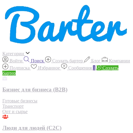
Категории
Войти
Поиск
Создать бартер
Блог
Компании
Подписка
Избранное
Сообщения
1
Создать
бартер
Бизнес для бизнеса (B2B)
Готовые бизнесы
Транспорт
Опт и сырье
Люди для людей (С2С)