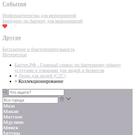
События
Инфопартнерства для мероприятий
Брендинг по бартеру для мероприятий
Другое
Бесплатное и благотворительность
Интересное
Бартер.РФ - Главный сервис по бартерному обмену
услугами и товарами для людей и бизнесов
>
Люди для людей (С2С)
>
Коллекционирование
Абаза
Абакан
Абатское
Абдулино
Абинск
Автуры