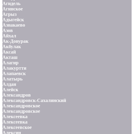
Агидель
Агинское
Агрыз
Адыгейск
Азнакаево
Азов
Айхал
Ак-Довурак
Акбулак
Аксай
Акташ
Алагир
Алакуртти
Алапаевск
Алатырь
Алдан
Алейск
Александров
Александровск-Сахалинский
Александровское
Александровское
Алексеевка
Алексеевка
Алексеевское
Алексин