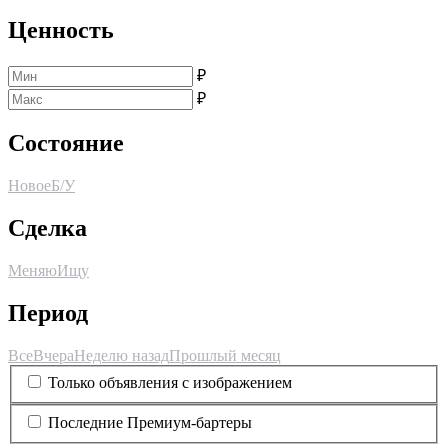
Ценность
₽
₽
Состояние
Новое
Б/У
Сделка
Меняю
Ищу
Период
Все
Вчера
Неделю назад
Прошлый месяц
Только объявления с изображением
Последние Премиум-бартеры