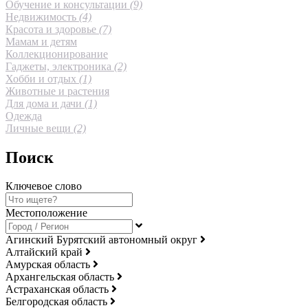
Обучение и консультации
(9)
Недвижимость
(4)
Красота и здоровье
(7)
Мамам и детям
Коллекционирование
Гаджеты, электроника
(2)
Хобби и отдых
(1)
Животные и растения
Для дома и дачи
(1)
Одежда
Личные вещи
(2)
Поиск
Ключевое слово
Местоположение
Агинский Бурятский автономный округ
Алтайский край
Амурская область
Архангельская область
Астраханская область
Белгородская область