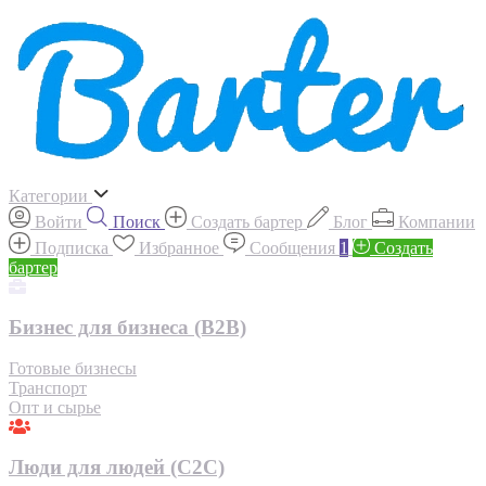
Категории
Войти
Поиск
Создать бартер
Блог
Компании
Подписка
Избранное
Сообщения
1
Создать
бартер
Бизнес для бизнеса (B2B)
Готовые бизнесы
Транспорт
Опт и сырье
Люди для людей (С2С)