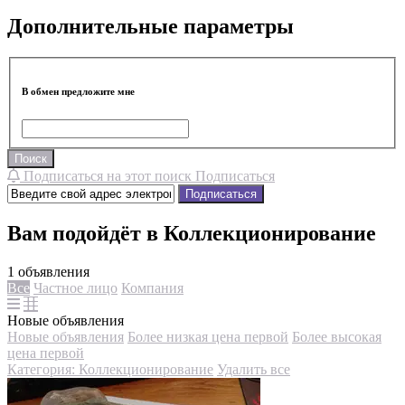
Дополнительные параметры
В обмен предложите мне
Поиск
Подписаться на этот поиск
Подписаться
Подписаться
Вам подойдёт в Коллекционирование
1 объявления
Все
Частное лицо
Компания
Новые объявления
Новые объявления
Более низкая цена первой
Более высокая
цена первой
Категория: Коллекционирование
Удалить все