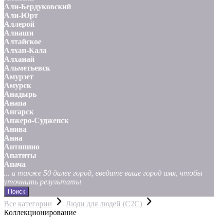
Али-Бердуковский
Али-Юрт
Аллерой
Алнаши
Алтайское
Алхан-Кала
Алханай
Альметьевск
Амурзет
Амурск
Анадырь
Анапа
Ангарск
Анжеро-Судженск
Анива
Анна
Антипино
Апатиты
Апача
... а также 50 далее город, введите ваше город имя, чтобы
уточнить результаты
Поиск
Все категории
Люди для людей (С2С)
Коллекционирование