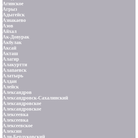
Агинское
Агрыз
Адыгейск
Азнакаево
Азов
Айхал
Ак-Довурак
Акбулак
Аксай
Акташ
Алагир
Алакуртти
Алапаевск
Алатырь
Алдан
Алейск
Александров
Александровск-Сахалинский
Александровское
Александровское
Алексеевка
Алексеевка
Алексеевское
Алексин
Али-Бердуковский