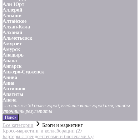
Али-Юрт
Аллерой
Алнаши
Алтайское
Алхан-Кала
Алханай
Альметьевск
Амурзет
Амурск
Анадырь
Анапа
Ангарск
Анжеро-Судженск
Анива
Анна
Антипино
Апатиты
Апача
... а также 50 далее город, введите ваше город имя, чтобы
уточнить результаты
Поиск
Все категории
Блоги и маркетинг
Кросс-маркетинг и коллаборации
(2)
Бартеры с трендсеттерами и блогерами
(5)