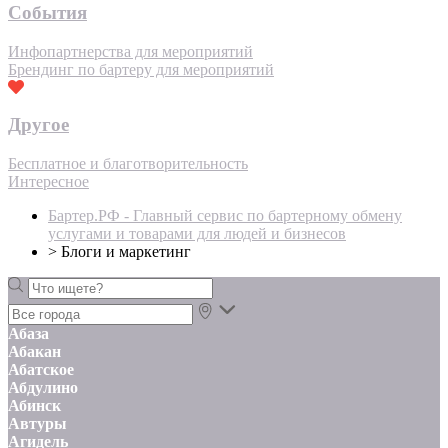
События
Инфопартнерства для мероприятий
Брендинг по бартеру для мероприятий
Другое
Бесплатное и благотворительность
Интересное
Бартер.РФ - Главный сервис по бартерному обмену
услугами и товарами для людей и бизнесов
>
Блоги и маркетинг
Абаза
Абакан
Абатское
Абдулино
Абинск
Автуры
Агидель