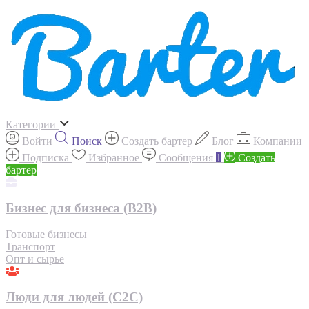
Категории
Войти
Поиск
Создать бартер
Блог
Компании
Подписка
Избранное
Сообщения
1
Создать
бартер
Бизнес для бизнеса (B2B)
Готовые бизнесы
Транспорт
Опт и сырье
Люди для людей (С2С)